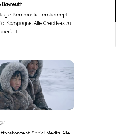
e Bayreuth
tegie, Kommunikationskonzept.
a-Kampagne. Alle Creatives zu
eneriert.
ter
ionskonzept. Social Media. Alle