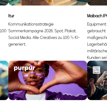
ltur
Maibach I
Kommunikationsstrategie
Equipment 
 100
Sommerkampagne 2026. Spot. Plakat.
gebraucht 
Social Media. Alle Creatives zu 100 % KI-
maßgeschn
generiert.
Lagerbehält
militärisch
Kunden sei