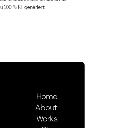
zu 100 % KI-generiert.
Home.
About.
Works.