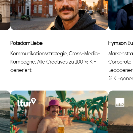
PotsdamLiebe
Hymson Eu
Kommunikationsstrategie, Cross-Media-
Markenstra
Kampagne. Alle Creatives zu 100 % KI-
Corporate 
generiert.
Leadgeneri
% KI-gener