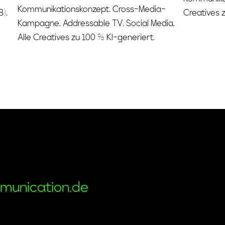
Kommunikationskonzept. Cross-Media-
).
Creatives 
Kampagne. Addressable TV. Social Media.
Alle Creatives zu 100 % KI-generiert.
munication.de