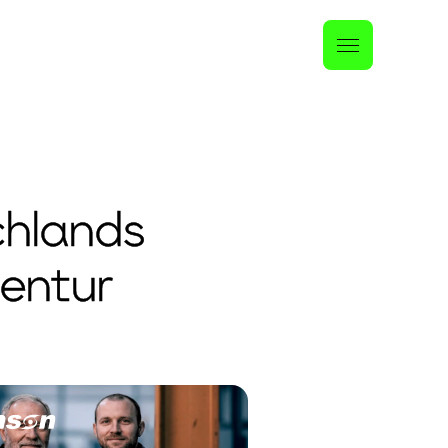
chlands
gentur