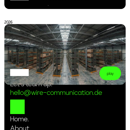
2026
play
Let’s team up.
hello@wire-communication.de
Home.
About.